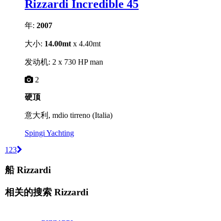
Rizzardi Incredible 45
年:
2007
大小:
14.00mt
x 4.40mt
发动机: 2 x 730 HP man
2
硬顶
意大利, mdio tirreno (Italia)
Spingi Yachting
1
2
3
船 Rizzardi
相关的搜索
Rizzardi