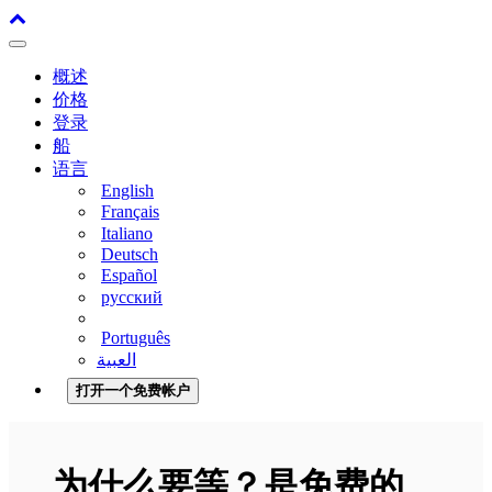
Toggle
navigation
概述
价格
登录
船
语言
English
Français
Italiano
Deutsch
Español
русский
Português
‫العبية
打开一个免费帐户
为什么要等？是免费的。