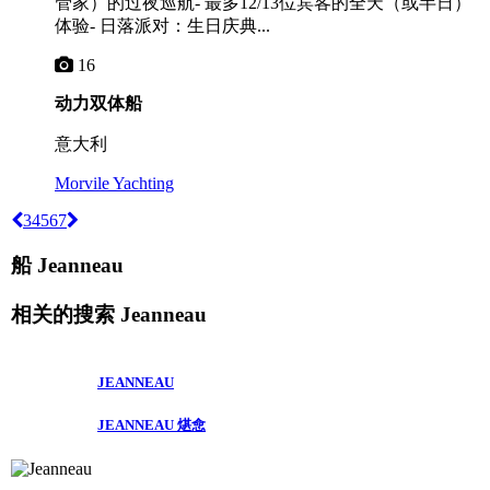
管家）的过夜巡航- 最多12/13位宾客的全天（或半日）
体验- 日落派对：生日庆典...
16
动力双体船
意大利
Morvile Yachting
3
4
5
6
7
船 Jeanneau
相关的搜索
Jeanneau
JEANNEAU
JEANNEAU 煁㥐