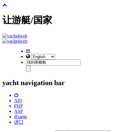
让游艇/国家
yacht navigation bar
API
PHP
ASP
iFrame
进口