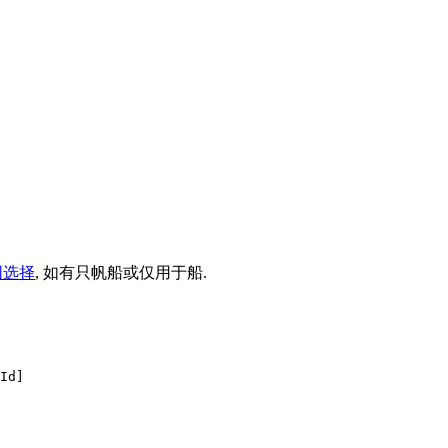
同选择
, 如有只帆船或仅用于船.
Id]