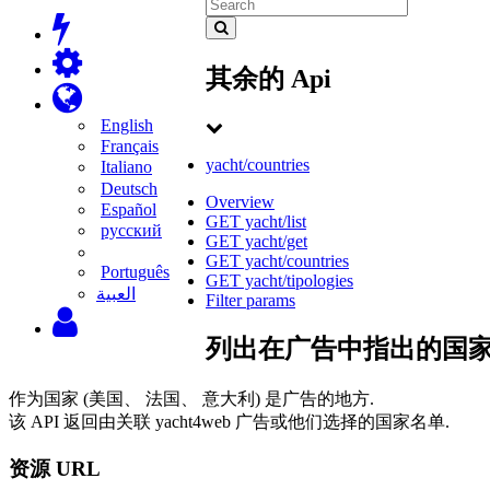
其余的 Api
English
Français
yacht/countries
Italiano
Deutsch
Overview
Español
GET yacht/list
русский
GET yacht/get
GET yacht/countries
Português
GET yacht/tipologies
‫العبية
Filter params
列出在广告中指出的国
作为国家 (美国、 法国、 意大利) 是广告的地方.
该 API 返回由关联 yacht4web 广告或他们选择的国家名单.
资源 URL