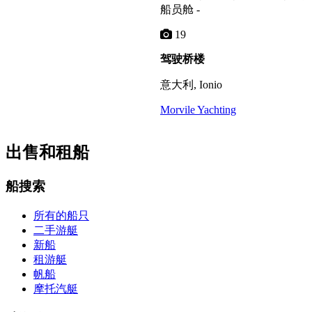
船员舱 -
19
驾驶桥楼
意大利, Ionio
Morvile Yachting
出售和租船
船搜索
所有的船只
二手游艇
新船
租游艇
帆船
摩托汽艇