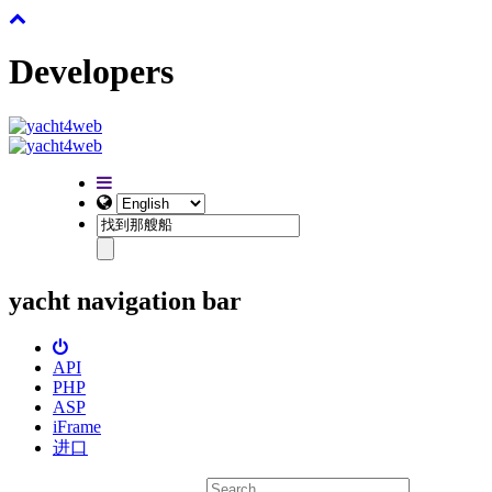
Developers
yacht navigation bar
API
PHP
ASP
iFrame
进口