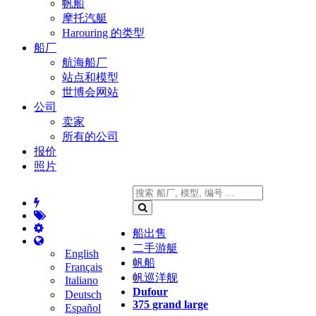
帆船
摩托汽艇
Harouring 的类型
船厂
航海船厂
站点和模型
世博会网站
公司
卖家
所有的公司
报价
照片
船出售
二手游艇
English
帆船
Français
帆巡洋舰
Italiano
Dufour
Deutsch
375 grand large
Español